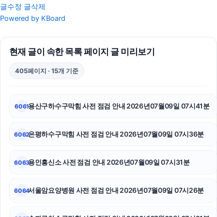
글수정
글삭제
평택이혼전문변호사
Powered by KBoard
은평구하수구막힘
현재 글이 속한 목록 페이지 글 미리보기
의정부형사변호사
405페이지 · 15개 기준
울산이혼전문변호사
구리하수구막힘
용산구하수구막힘 사전 점검 안내 2026년07월09일 07시41분
6061
인스타그램 좋아요 늘리기
은평하수구막힘 사전 점검 안내 2026년07월09일 07시36분
6062
소액결제현금화
창원이혼전문변호사
용인흥신소 사전 점검 안내 2026년07월09일 07시31분
6063
수원이혼변호사
서울암요양병원 사전 점검 안내 2026년07월09일 07시26분
6064
말기암요양병원