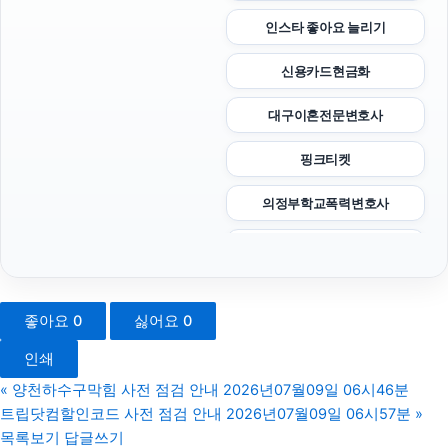
인스타 좋아요 늘리기
신용카드현금화
대구이혼전문변호사
핑크티켓
의정부학교폭력변호사
수원이혼변호사
대구이혼전문변호사
좋아요
0
싫어요
0
폰테크
인쇄
서초성범죄변호사
«
양천하수구막힘 사전 점검 안내 2026년07월09일 06시46분
트립닷컴할인코드 사전 점검 안내 2026년07월09일 06시57분
»
sns마케팅
목록보기
답글쓰기