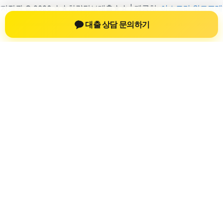
저작권 © 2026 ☆★차량담보대출★☆ | 제공처:
아스트라 워드프레
스 테마
대출 상담 문의하기
차량담보대출 자동차담보대출
차량담보대출 자동차담보대출 정보를 확인
하는 공간
차량담보대출 자동차담보대출 관련 상담 정보, 차량 시세와 한도
확인 기준, 대출 선택 시 참고할 수 있는 내용을 jiesuoji.org 안에
서 확인할 수 있도록 구성했습니다. 본 사이트의 내용은 일반 정
보 제공을 위한 자료이며, 실제 가능 여부와 조건은 금융사 심사
및 상담을 통해 확인하는 것이 필요합니다.
사이트명: jiesuoji.org
대표 키워드: 차량담보대출 자동차담보대출
URL: https://jiesuoji.org/