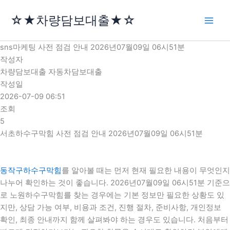
콘
☆★차량담보대출★☆
텐
츠
로
sns마케팅 사전 점검 안내 2026년07월09일 06시51분
건
작성자
너
차량담보대출 자동차담보대출
뛰
작성일
기
2026-07-09 06:51
조회
5
서초하수구막힘 사전 점검 안내 2026년07월09일 06시51분
동작구하수구막힘
를 알아볼 때는 먼저 현재 필요한 내용이 무엇인지
나누어 확인하는 것이 좋습니다. 2026년07월09일 06시51분 기준으
로 노원하수구막힘를 찾는 경우에는 기본 정보만 필요한 상황도 있
지만, 상담 가능 여부, 비용과 조건, 진행 절차, 준비사항, 개인정보
확인, 최종 안내까지 함께 살펴봐야 하는 경우도 있습니다. 처음부터