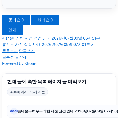
울산치과
좋아요
0
싫어요
0
인쇄
인스타그램 팔로워 구매
«
sns마케팅 사전 점검 안내 2026년07월09일 06시51분
흥신소 사전 점검 안내 2026년07월09일 07시01분
»
인천형사전문변호사
목록보기
답글쓰기
글수정
글삭제
Powered by KBoard
항암요양병원
대전흥신소
현재 글이 속한 목록 페이지 글 미리보기
405페이지 · 15개 기준
인스타 좋아요 구매
동대문구하수구막힘 사전 점검 안내 2026년07월09일 07시56
6061
서초마약변호사