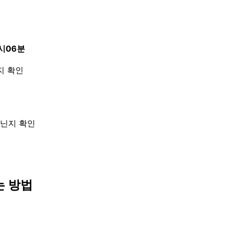
시06분
지 확인
아닌지 확인
는 방법