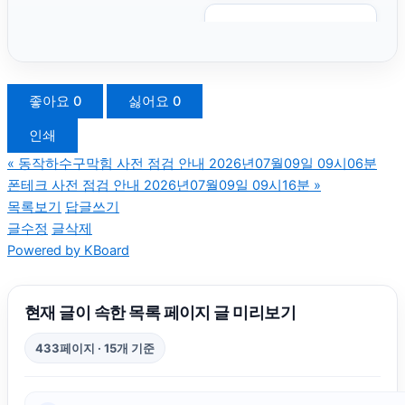
대전치과
부산흥신소
좋아요
0
싫어요
0
인쇄
휴대폰성지
«
동작하수구막힘 사전 점검 안내 2026년07월09일 09시06분
폰테크 사전 점검 안내 2026년07월09일 09시16분
»
남양주변호사
목록보기
답글쓰기
글수정
글삭제
Powered by KBoard
탐정사무소
상간소송
현재 글이 속한 목록 페이지 글 미리보기
433페이지 · 15개 기준
인스타 팔로워