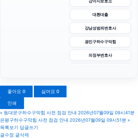
강아지보호소
대환대출
강남성범죄변호사
광진구하수구막힘
의정부변호사
동탄피부과
용인이혼변호사
좋아요
0
싫어요
0
서울상간녀소송변호사
인쇄
고양이보호소
«
동대문구하수구막힘 사전 점검 안내 2026년07월09일 09시41분
은평구하수구막힘 사전 점검 안내 2026년07월09일 09시51분
»
트립닷컴 할인코드
목록보기
답글쓰기
글수정
글삭제
하남하수구막힘