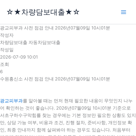
콘
☆★차량담보대출★☆
텐
츠
로
광교피부과 사전 점검 안내 2026년07월09일 10시01분
건
작성자
너
차량담보대출 자동차담보대출
뛰
작성일
기
2026-07-09 10:01
조회
6
수원흥신소 사전 점검 안내 2026년07월09일 10시01분
광교피부과
를 알아볼 때는 먼저 현재 필요한 내용이 무엇인지 나누
어 확인하는 것이 좋습니다. 2026년07월09일 10시01분 기준으로
서초구하수구막힘를 찾는 경우에는 기본 정보만 필요한 상황도 있지
만, 상담 가능 여부, 비용과 조건, 진행 절차, 준비사항, 개인정보 확
인, 최종 안내까지 함께 살펴봐야 하는 경우도 있습니다. 처음부터