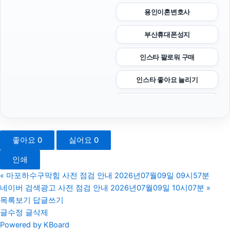
용인이혼변호사
부산휴대폰성지
인스타 팔로워 구매
인스타 좋아요 늘리기
송파구하수구막힘
종로구하수구막힘
좋아요
0
싫어요
0
서초성범죄전문변호사
인쇄
서초하수구막힘
«
마포하수구막힘 사전 점검 안내 2026년07월09일 09시57분
네이버 검색광고 사전 점검 안내 2026년07월09일 10시07분
»
의정부법무법인
목록보기
답글쓰기
글수정
글삭제
레이 EV 장기렌트
Powered by KBoard