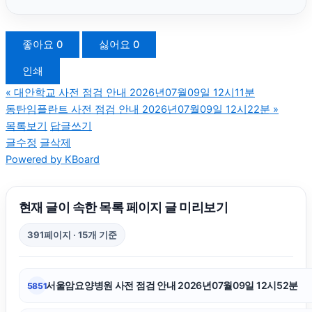
수원흥신소
좋아요
0
싫어요
0
인쇄
대전이혼전문변호사
«
대안학교 사전 점검 안내 2026년07월09일 12시11분
동탄임플란트 사전 점검 안내 2026년07월09일 12시22분
»
강동구치과
목록보기
답글쓰기
글수정
글삭제
Powered by KBoard
용인상간소송변호사
강동하수구막힘
현재 글이 속한 목록 페이지 글 미리보기
391페이지 · 15개 기준
오렌지뱅크
서울암요양병원 사전 점검 안내 2026년07월09일 12시52분
5851
인스타그램 좋아요 늘리기