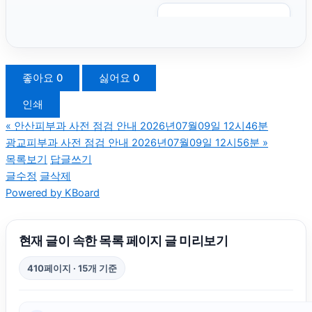
대전이혼전문변호사
서울음주운전변호사
좋아요
0
싫어요
0
인쇄
인스타그램 좋아요 구매
«
안산피부과 사전 점검 안내 2026년07월09일 12시46분
광교피부과 사전 점검 안내 2026년07월09일 12시56분
»
서울이혼변호사
목록보기
답글쓰기
글수정
글삭제
Powered by KBoard
시트파일
이혼재산분할
현재 글이 속한 목록 페이지 글 미리보기
410페이지 · 15개 기준
인스타그램 팔로워 구매