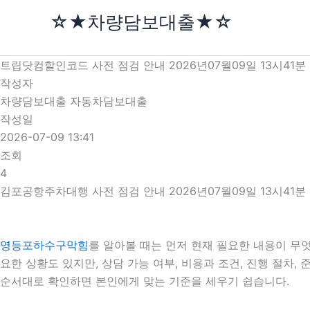
콘
☆★차량담보대출★☆
텐
츠
로
트립닷컴할인코드 사전 점검 안내 2026년07월09일 13시41분
건
작성자
너
차량담보대출 자동차담보대출
뛰
작성일
기
2026-07-09 13:41
조회
4
김포공항주차대행 사전 점검 안내 2026년07월09일 13시41분
영등포하수구막힘
를 알아볼 때는 먼저 현재 필요한 내용이 무엇
요한 상황도 있지만, 상담 가능 여부, 비용과 조건, 진행 절차
순서대로 확인하면 본인에게 맞는 기준을 세우기 쉽습니다.