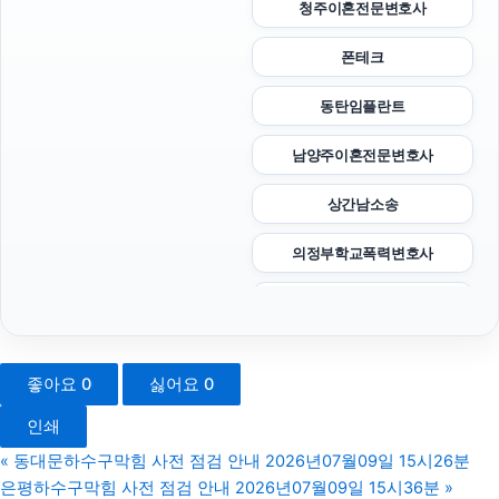
청주이혼전문변호사
폰테크
동탄임플란트
남양주이혼전문변호사
상간남소송
의정부학교폭력변호사
풀문티켓
아고다할인코드
좋아요
0
싫어요
0
서초성범죄전문변호사
인쇄
동탄치과
«
동대문하수구막힘 사전 점검 안내 2026년07월09일 15시26분
은평하수구막힘 사전 점검 안내 2026년07월09일 15시36분
»
수원학교폭력변호사