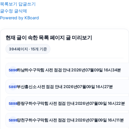
목록보기
답글쓰기
글수정
글삭제
금천하수구막힘
Powered by KBoard
의정부이혼전문변호사
현재 글이 속한 목록 페이지 글 미리보기
소액결제상품권
394페이지 · 15개 기준
인스타 팔로워 구매
개인회생중대출
하남하수구막힘 사전 점검 안내 2026년07월09일 16시34분
5896
부천이혼전문변호사
부산흥신소 사전 점검 안내 2026년07월09일 16시27분
5897
서울상간녀소송변호사
마약변호사
중랑구하수구막힘 사전 점검 안내 2026년07월09일 16시22분
5898
폰테크
양천구하수구막힘 사전 점검 안내 2026년07월09일 16시11분
5899
일산한의원