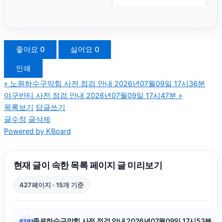
인스타 팔로워
수원마약변호사
좋아요
0
싫어요
0
인쇄
고양이파양
«
노원하수구막힘 사전 점검 안내 2026년07월09일 17시36분
야구반티 사전 점검 안내 2026년07월09일 17시47분
»
인스타그램 팔로워 구매
목록보기
답글쓰기
글수정
글삭제
Powered by KBoard
아파트대출
인스타그램 좋아요 늘리기
현재 글이 속한 목록 페이지 글 미리보기
427페이지 · 15개 기준
도지티켓
종로하수구막힘 사전 점검 안내 2026년07월09일 17시53분
6391