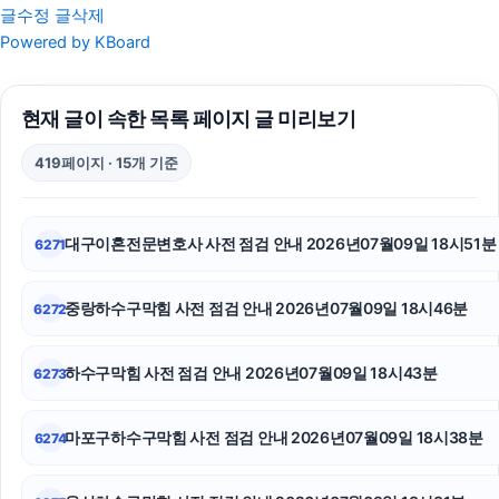
글수정
글삭제
용인학교폭력변호사
Powered by KBoard
이혼소송
현재 글이 속한 목록 페이지 글 미리보기
의정부이혼전문변호사
419페이지 · 15개 기준
의정부이혼전문변호사
폰테크
대구이혼전문변호사 사전 점검 안내 2026년07월09일 18시51분
6271
이혼변호사
중랑하수구막힘 사전 점검 안내 2026년07월09일 18시46분
6272
아고다할인코드
금천하수구막힘
하수구막힘 사전 점검 안내 2026년07월09일 18시43분
6273
폰테크
마포구하수구막힘 사전 점검 안내 2026년07월09일 18시38분
6274
강아지파양