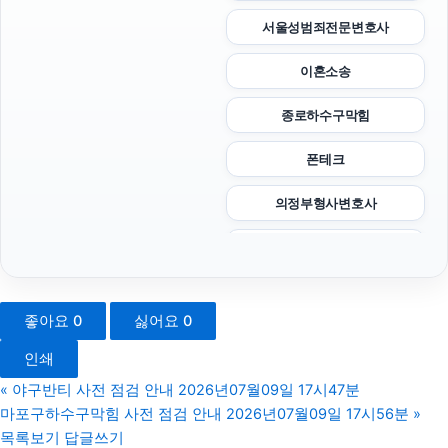
서울성범죄전문변호사
이혼소송
종로하수구막힘
폰테크
의정부형사변호사
인스타 팔로워
동탄임플란트
좋아요
0
싫어요
0
수원법무법인
인쇄
소액결제상품권
«
야구반티 사전 점검 안내 2026년07월09일 17시47분
마포구하수구막힘 사전 점검 안내 2026년07월09일 17시56분
»
하남하수구막힘
목록보기
답글쓰기