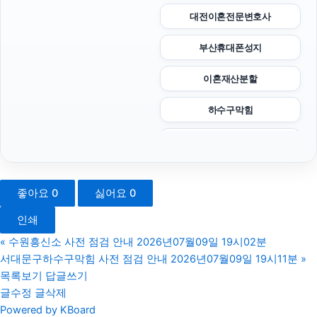
대전이혼전문변호사
부산휴대폰성지
이혼재산분할
하수구막힘
남양주이혼전문변호사
카드현금화
좋아요
0
싫어요
0
광교피부과
인쇄
상간소송
«
수원흥신소 사전 점검 안내 2026년07월09일 19시02분
서대문구하수구막힘 사전 점검 안내 2026년07월09일 19시11분
»
폰테크
목록보기
답글쓰기
글수정
글삭제
인스타그램 팔로워 늘리기
Powered by KBoard