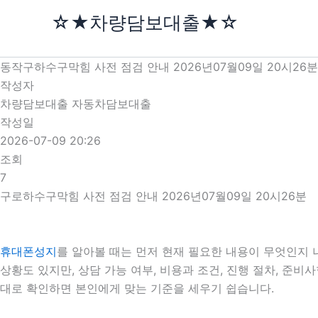
콘
☆★차량담보대출★☆
텐
츠
로
동작구하수구막힘 사전 점검 안내 2026년07월09일 20시26분
건
작성자
너
차량담보대출 자동차담보대출
뛰
작성일
기
2026-07-09 20:26
조회
7
구로하수구막힘 사전 점검 안내 2026년07월09일 20시26분
휴대폰성지
를 알아볼 때는 먼저 현재 필요한 내용이 무엇인지 
상황도 있지만, 상담 가능 여부, 비용과 조건, 진행 절차, 준
대로 확인하면 본인에게 맞는 기준을 세우기 쉽습니다.