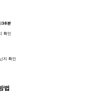
시38분
지 확인
아닌지 확인
방법