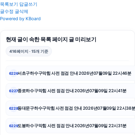
목록보기
답글쓰기
글수정
글삭제
수원성범죄변호사
Powered by KBoard
인스타그램 팔로워 구매
현재 글이 속한 목록 페이지 글 미리보기
부천이혼전문변호사
416페이지 · 15개 기준
인스타 좋아요
용인이혼전문변호사
서초구하수구막힘 사전 점검 안내 2026년07월09일 22시46분
6226
수원이혼변호사
종로하수구막힘 사전 점검 안내 2026년07월09일 22시41분
6227
인스타 좋아요 구매
채무통합대환대출
동대문구하수구막힘 사전 점검 안내 2026년07월09일 22시38
6228
남양주변호사
도봉하수구막힘 사전 점검 안내 2026년07월09일 22시31분
6229
폰테크