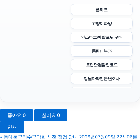
폰테크
고양이파양
인스타그램 팔로워 구매
동탄피부과
트립닷컴할인코드
강남마약전문변호사
sns마케팅
창원이혼전문변호사
좋아요
0
싫어요
0
주택담보대출한도
인쇄
아고다할인코드
«
동대문구하수구막힘 사전 점검 안내 2026년07월09일 22시06분