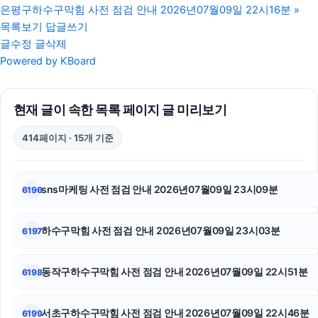
은평구하수구막힘 사전 점검 안내 2026년07월09일 22시16분
»
의정부변호사
목록보기
답글쓰기
글수정
글삭제
흥신소
Powered by KBoard
서울이혼변호사
현재 글이 속한 목록 페이지 글 미리보기
광진구하수구막힘
414페이지 · 15개 기준
폰테크
서울성범죄변호사
sns마케팅 사전 점검 안내 2026년07월09일 23시09분
6196
자동차담보대출
하수구막힘 사전 점검 안내 2026년07월09일 23시03분
6197
고양이파양
대구이혼전문변호사
동작구하수구막힘 사전 점검 안내 2026년07월09일 22시51분
6198
구미이혼전문변호사
서초구하수구막힘 사전 점검 안내 2026년07월09일 22시46분
6199