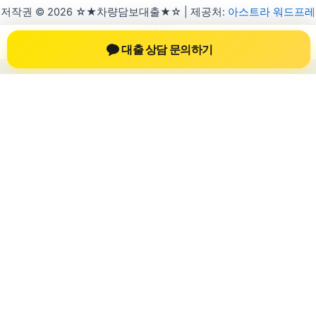
저작권 © 2026 ☆★차량담보대출★☆ | 제공처:
아스트라 워드프레
스 테마
대출 상담 문의하기
차량담보대출 자동차담보대출
차량담보대출 자동차담보대출 정보를 확인
하는 공간
차량담보대출 자동차담보대출 관련 상담 정보, 차량 시세와 한도
확인 기준, 대출 선택 시 참고할 수 있는 내용을 jiesuoji.org 안에
서 확인할 수 있도록 구성했습니다. 본 사이트의 내용은 일반 정
보 제공을 위한 자료이며, 실제 가능 여부와 조건은 금융사 심사
및 상담을 통해 확인하는 것이 필요합니다.
사이트명: jiesuoji.org
대표 키워드: 차량담보대출 자동차담보대출
URL: https://jiesuoji.org/