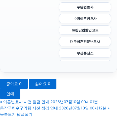
수원변호사
수원이혼변호사
트립닷컴할인코드
대구이혼전문변호사
부산흥신소
수원이혼변호사
인스타 좋아요
좋아요
0
싫어요
0
울산치과
인쇄
축구반티
«
이혼변호사 사전 점검 안내 2026년07월10일 00시01분
동작구하수구막힘 사전 점검 안내 2026년07월10일 00시12분
»
강동구하수구막힘
목록보기
답글쓰기