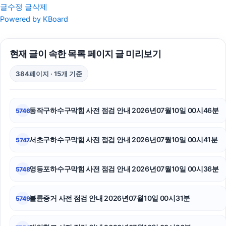
글수정
글삭제
인스타 좋아요 구매
Powered by KBoard
애견파양
현재 글이 속한 목록 페이지 글 미리보기
수원형사전문변호사
384페이지 · 15개 기준
인스타그램 팔로워 늘리기
서울마약전문변호사
동작구하수구막힘 사전 점검 안내 2026년07월10일 00시46분
5746
이혼전문변호사
서초구하수구막힘 사전 점검 안내 2026년07월10일 00시41분
5747
인천탐정사무소
폰테크
영등포하수구막힘 사전 점검 안내 2026년07월10일 00시36분
5748
대구흥신소
불륜증거 사전 점검 안내 2026년07월10일 00시31분
5749
상간녀소송