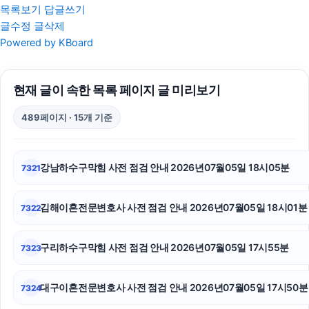
목록보기
답글쓰기
글수정
글삭제
서울상간녀소송변호사
Powered by KBoard
수원이혼변호사
현재 글이 속한 목록 페이지 글 미리보기
광고대행사
489페이지 · 15개 기준
안산피부과
휴대폰소액결제
강남하수구막힘 사전 점검 안내 2026년07월05일 18시05분
7321
말기암요양병원
김해이혼전문변호사 사전 점검 안내 2026년07월05일 18시01분
7322
수원피부과
동탄피부과
구리하수구막힘 사전 점검 안내 2026년07월05일 17시55분
7323
탐정사무소
대구이혼전문변호사 사전 점검 안내 2026년07월05일 17시50분
7324
인스타 좋아요 늘리기