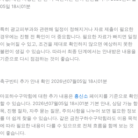
05일 18시01분
특히 광교피부과와 관련해 일정이 정해지거나 자료 제출이 필요한
경우에는 진행 전 확인이 더 중요합니다. 필요한 자료가 빠지면 일정
이 늦어질 수 있고, 조건을 제대로 확인하지 않으면 예상하지 못한
불편이 생길 수 있습니다. 따라서 최종 단계에서는 안내받은 내용을
기준으로 다시 점검하는 것이 좋습니다.
축구반티 추가 안내 확인 2026년07월05일 18시01분
마포하수구막힘에 대한 추가 내용은
흥신소
페이지를 기준으로 확인
할 수 있습니다. 2026년07월05일 18시01분 기본 안내, 상담 가능 항
목, 진행 절차, 자주 묻는 질문, 주의사항을 나누어 보면 필요한 정보
를 더 쉽게 찾을 수 있습니다. 같은 금천구하수구막힘라도 이용 목적
에 따라 필요한 내용이 다를 수 있으므로 전체 흐름을 함께 보는 것
이 좋습니다.