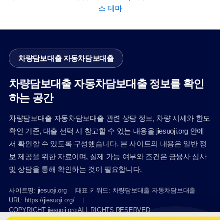
스 테마
차량담보대출 자동차담보대출
차량담보대출 자동차담보대출 정보를 확인
하는 공간
차량담보대출 자동차담보대출 관련 상담 정보, 차량 시세와 한도
확인 기준, 대출 선택 시 참고할 수 있는 내용을 jiesuoji.org 안에
서 확인할 수 있도록 구성했습니다. 본 사이트의 내용은 일반 정
보 제공을 위한 자료이며, 실제 가능 여부와 조건은 금융사 심사
및 상담을 통해 확인하는 것이 필요합니다.
사이트명: jiesuoji.org
대표 키워드: 차량담보대출 자동차담보대출
URL: https://jiesuoji.org/
COPYRIGHT jiesuoji.org ALL RIGHTS RESERVED