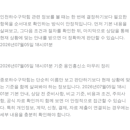
인천하수구막힘 관련 정보를 볼 때는 한 번에 결정하기보다 필요한
항목을 순서대로 확인하는 방식이 안정적입니다. 먼저 기본 내용을
살펴보고, 그다음 조건과 절차를 확인한 뒤, 마지막으로 상담을 통해
현재 상황에 맞는 안내를 받으면 더 정확하게 판단할 수 있습니다.
2026년07월05일 18시01분
2026년07월05일 18시01분 기준 용인흥신소 마무리 정리
종로하수구막힘는 단순히 이름만 보고 판단하기보다 현재 상황에 맞
는 기준을 함께 살펴봐야 하는 정보입니다. 2026년07월05일 18시
01분 기본 안내, 상담 전 준비사항, 비교 기준, 비용과 조건, 주의사
항, 공식 자료 확인까지 함께 보면 더 안정적으로 접근할 수 있습니
다. 특히 개인정보, 계약, 신청, 결제, 자료 제출이 연결되는 경우에는
세부 내용을 충분히 확인해야 합니다.