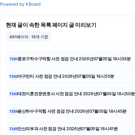
Powered by KBoard
이혼변호사
현재 글이 속한 목록 페이지 글 미리보기
서대문구하수구막힘
491페이지 · 15개 기준
조정이혼
의정부이혼전문변호사
종로구하수구막힘 사전 점검 안내 2026년07월05일 19시03분
7351
핑크티켓
야구반티 사전 점검 안내 2026년07월05일 18시55분
7352
인스타 좋아요 구매
인스타 좋아요 늘리기
대전이혼전문변호사 사전 점검 안내 2026년07월05일 18시50분
7353
광진하수구막힘
용산하수구막힘 사전 점검 안내 2026년07월05일 18시45분
7354
서초성범죄변호사
안산피부과 사전 점검 안내 2026년07월05일 18시41분
7355
광고대행사