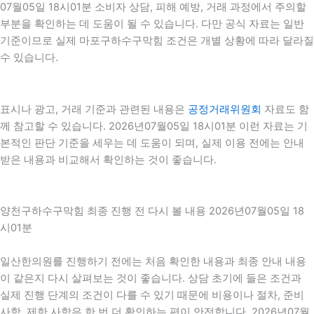
07월05일 18시01분 소비자 상담, 피해 예방, 거래 과정에서 주의할
부분을 확인하는 데 도움이 될 수 있습니다. 다만 공식 자료는 일반
기준이므로 실제 마포구하수구막힘 조건은 개별 상황에 따라 달라질
수 있습니다.
표시나 광고, 거래 기준과 관련된 내용은
공정거래위원회
자료도 함
께 참고할 수 있습니다. 2026년07월05일 18시01분 이런 자료는 기
본적인 판단 기준을 세우는 데 도움이 되며, 실제 이용 전에는 안내
받은 내용과 비교해서 확인하는 것이 좋습니다.
양천구하수구막힘 최종 진행 전 다시 볼 내용 2026년07월05일 18
시01분
일산한의원를 진행하기 전에는 처음 확인한 내용과 최종 안내 내용
이 같은지 다시 살펴보는 것이 좋습니다. 상담 초기에 들은 조건과
실제 진행 단계의 조건이 다를 수 있기 때문에 비용이나 절차, 준비
사항, 제한 사항은 한 번 더 확인하는 편이 안전합니다. 2026년07월