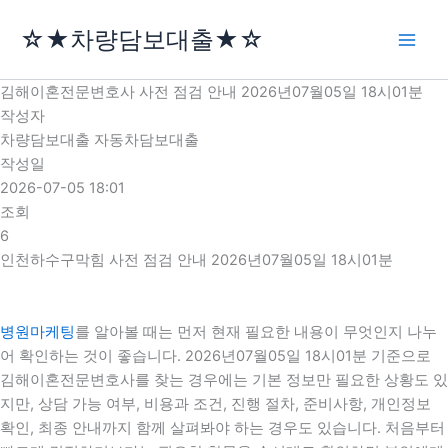
콘
☆★차량담보대출★☆
텐
츠
로
김해이혼전문변호사 사전 점검 안내 2026년07월05일 18시01분
건
작성자
너
차량담보대출 자동차담보대출
뛰
작성일
기
2026-07-05 18:01
조회
6
인천하수구막힘 사전 점검 안내 2026년07월05일 18시01분
병원마케팅
를 알아볼 때는 먼저 현재 필요한 내용이 무엇인지 나누
어 확인하는 것이 좋습니다. 2026년07월05일 18시01분 기준으로
김해이혼전문변호사를 찾는 경우에는 기본 정보만 필요한 상황도 있
지만, 상담 가능 여부, 비용과 조건, 진행 절차, 준비사항, 개인정보
확인, 최종 안내까지 함께 살펴봐야 하는 경우도 있습니다. 처음부터