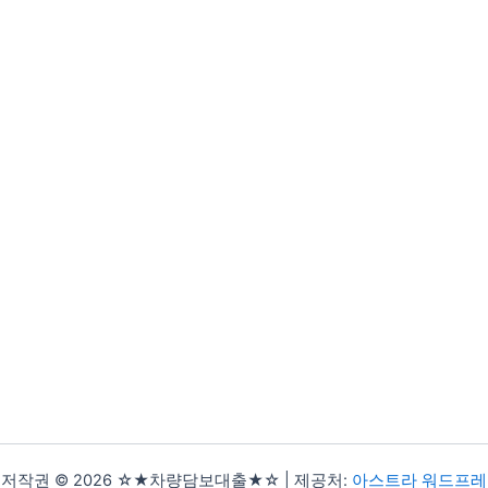
저작권 © 2026 ☆★차량담보대출★☆ | 제공처:
아스트라 워드프레