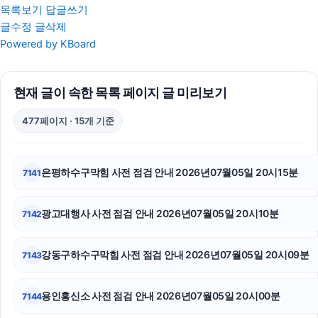
목록보기
답글쓰기
글수정
글삭제
수원형사변호사
Powered by KBoard
울산이혼전문변호사
현재 글이 속한 목록 페이지 글 미리보기
인스타 좋아요 구매
477페이지 · 15개 기준
동탄피부과
핸드폰소액결제
은평하수구막힘 사전 점검 안내 2026년07월05일 20시15분
7141
소액결제현금화
광고대행사 사전 점검 안내 2026년07월05일 20시10분
7142
강남상간녀소송변호사
노원구하수구막힘
강동구하수구막힘 사전 점검 안내 2026년07월05일 20시09분
7143
수원변호사
용인흥신소 사전 점검 안내 2026년07월05일 20시00분
7144
이혼소송비용