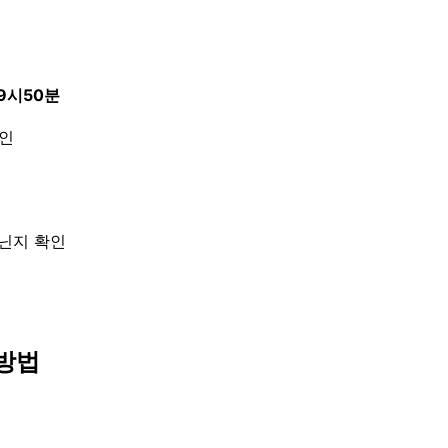
9시50분
확인
아닌지 확인
방법