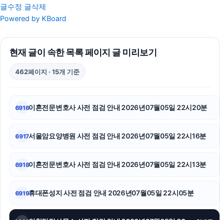
글수정
글삭제
도지티켓
Powered by KBoard
네이버 검색광고
현재 글이 속한 목록 페이지 글 미리보기
핸드폰소액결제
462페이지 · 15개 기준
부천이혼전문변호사
장기렌트
이혼전문변호사 사전 점검 안내 2026년07월05일 22시20분
6916
재산분할
서울암요양병원 사전 점검 안내 2026년07월05일 22시16분
6917
의정부형사변호사
중랑구하수구막힘
이혼전문변호사 사전 점검 안내 2026년07월05일 22시13분
6918
인스타 팔로워 구매
휴대폰성지 사전 점검 안내 2026년07월05일 22시05분
6919
이혼변호사