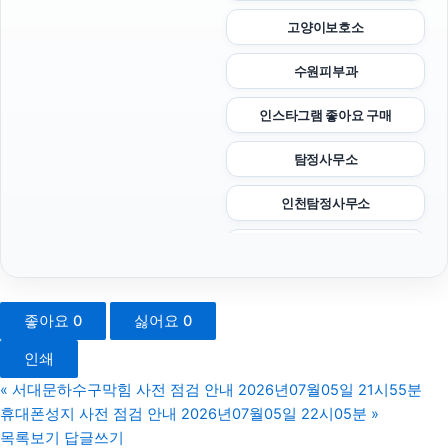
고양이보호소
수원피부과
인스타그램 좋아요 구매
탐정사무소
인천탐정사무소
재산분할소송
인스타 좋아요 늘리기
좋아요
0
싫어요
0
동작구하수구막힘
인쇄
서울음주운전변호사
«
서대문하수구막힘 사전 점검 안내 2026년07월05일 21시55분
휴대폰성지 사전 점검 안내 2026년07월05일 22시05분
»
오렌지뱅크
목록보기
답글쓰기