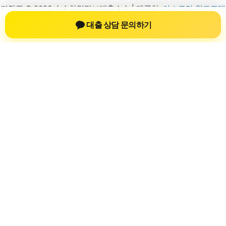
저작권 © 2026 ☆★차량담보대출★☆ | 제공처:
아스트라 워드프레
스 테마
대출 상담 문의하기
차량담보대출 자동차담보대출
차량담보대출 자동차담보대출 정보를 확인
하는 공간
차량담보대출 자동차담보대출 관련 상담 정보, 차량 시세와 한도
확인 기준, 대출 선택 시 참고할 수 있는 내용을 jiesuoji.org 안에
서 확인할 수 있도록 구성했습니다. 본 사이트의 내용은 일반 정
보 제공을 위한 자료이며, 실제 가능 여부와 조건은 금융사 심사
및 상담을 통해 확인하는 것이 필요합니다.
사이트명: jiesuoji.org
대표 키워드: 차량담보대출 자동차담보대출
URL: https://jiesuoji.org/