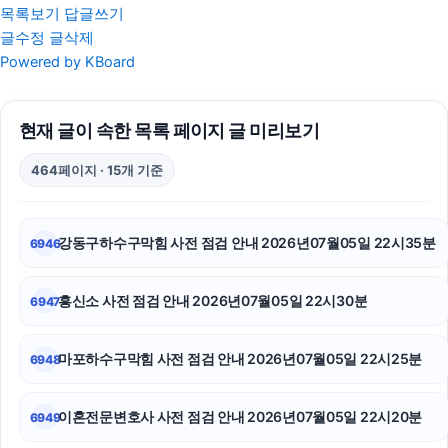
목록보기
답글쓰기
글수정
글삭제
신용카드현금화
Powered by KBoard
중랑구하수구막힘
현재 글이 속한 목록 페이지 글 미리보기
트립닷컴 할인코드
464페이지 · 15개 기준
강남하수구막힘
수원음주운전변호사
강동구하수구막힘 사전 점검 안내 2026년07월05일 22시35분
6946
구미이혼전문변호사
흥신소 사전 점검 안내 2026년07월05일 22시30분
6947
이혼소송
수원학교폭력변호사
마포하수구막힘 사전 점검 안내 2026년07월05일 22시25분
6948
수원음주운전변호사
이혼전문변호사 사전 점검 안내 2026년07월05일 22시20분
6949
용인흥신소