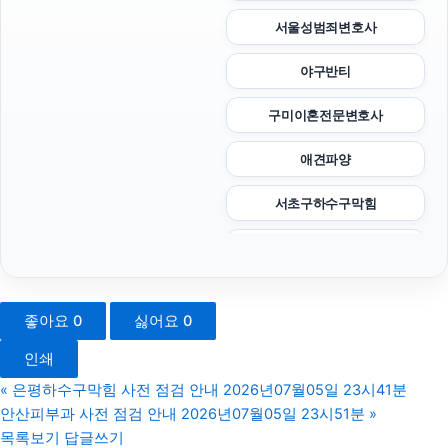
서울성범죄변호사
야구반티
구미이혼전문변호사
애견파양
서초구하수구막힘
파양보호소
하수구막힘
좋아요
0
싫어요
0
대구이혼전문변호사
인쇄
수원형사변호사
«
은평하수구막힘 사전 점검 안내 2026년07월05일 23시41분
안산피부과 사전 점검 안내 2026년07월05일 23시51분
»
인스타그램 좋아요 구매
목록보기
답글쓰기