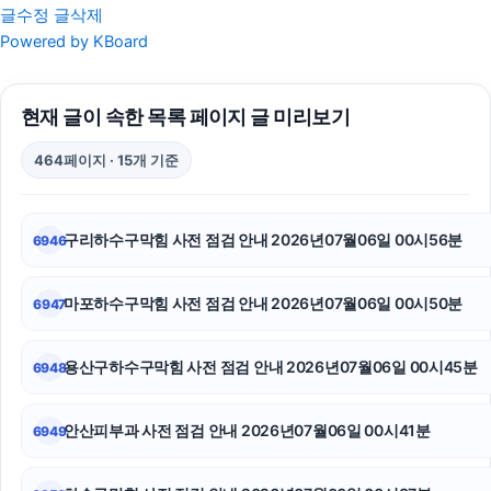
글수정
글삭제
인스타그램 팔로워
Powered by KBoard
상간소송
현재 글이 속한 목록 페이지 글 미리보기
광진구하수구막힘
464페이지 · 15개 기준
의정부학교폭력변호사
개인회생중대출
구리하수구막힘 사전 점검 안내 2026년07월06일 00시56분
6946
대전이혼전문변호사
마포하수구막힘 사전 점검 안내 2026년07월06일 00시50분
6947
이혼상담
수원이혼전문변호사
용산구하수구막힘 사전 점검 안내 2026년07월06일 00시45분
6948
서울성범죄전문변호사
안산피부과 사전 점검 안내 2026년07월06일 00시41분
6949
용산하수구막힘