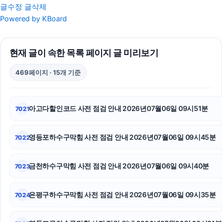
글수정
글삭제
안산피부과
Powered by KBoard
애견파양
현재 글이 속한 목록 페이지 글 미리보기
오렌지뱅크
469페이지 · 15개 기준
인스타 좋아요 구매
강남상간소송변호사
아고다할인코드 사전 점검 안내 2026년07월06일 09시51분
7021
탐정사무소
영등포하수구막힘 사전 점검 안내 2026년07월06일 09시45분
7022
핑크티켓
용인변호사
금천하수구막힘 사전 점검 안내 2026년07월06일 09시40분
7023
대전이혼전문변호사
은평구하수구막힘 사전 점검 안내 2026년07월06일 09시35분
7024
수원형사전문변호사