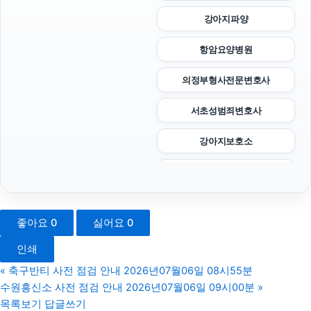
강아지파양
항암요양병원
의정부형사전문변호사
서초성범죄변호사
강아지보호소
이혼전문변호사
위자료
좋아요
0
싫어요
0
이혼재산분할
인쇄
인스타 좋아요
«
축구반티 사전 점검 안내 2026년07월06일 08시55분
수원흥신소 사전 점검 안내 2026년07월06일 09시00분
»
서초음주운전변호사
목록보기
답글쓰기