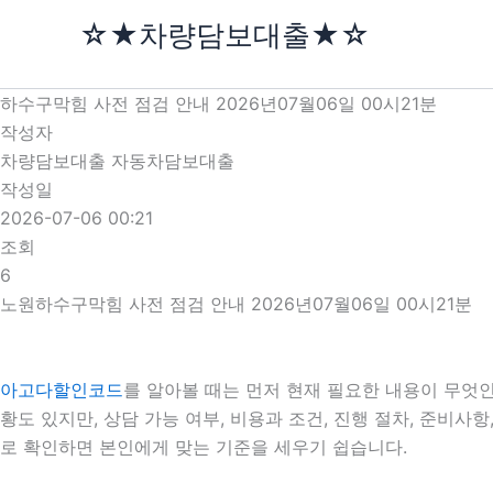
콘
☆★차량담보대출★☆
텐
츠
로
하수구막힘 사전 점검 안내 2026년07월06일 00시21분
건
작성자
너
차량담보대출 자동차담보대출
뛰
작성일
기
2026-07-06 00:21
조회
6
노원하수구막힘 사전 점검 안내 2026년07월06일 00시21분
아고다할인코드
를 알아볼 때는 먼저 현재 필요한 내용이 무엇인
황도 있지만, 상담 가능 여부, 비용과 조건, 진행 절차, 준비
로 확인하면 본인에게 맞는 기준을 세우기 쉽습니다.