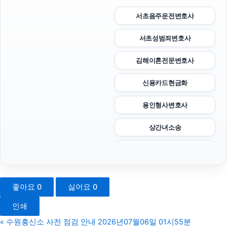
서초음주운전변호사
서초성범죄변호사
김해이혼전문변호사
신용카드현금화
용인형사변호사
상간녀소송
재산분할
의정부형사전문변호사
좋아요
0
싫어요
0
양천구하수구막힘
인쇄
용산구하수구막힘
«
수원흥신소 사전 점검 안내 2026년07월06일 01시55분