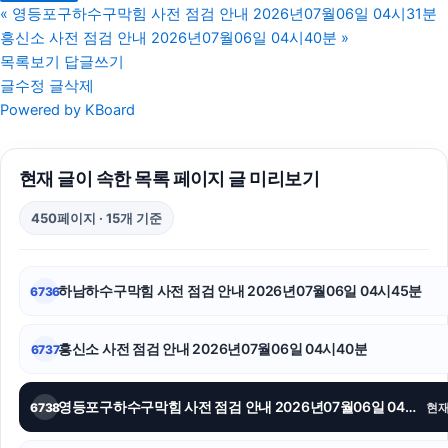
인스타 좋아요
«
영등포구하수구막힘 사전 점검 안내 2026년07월06일 04시31분
흥신소 사전 점검 안내 2026년07월06일 04시40분
»
서초음주운전변호사
목록보기
답글쓰기
글수정
글삭제
인스타그램 좋아요 구매
Powered by KBoard
인천흥신소
현재 글이 속한 목록 페이지 글 미리보기
조정이혼
450페이지 · 15개 기준
용인하수구막힘
하수구막힘
하남하수구막힘 사전 점검 안내 2026년07월06일 04시45분
6736
오렌지티켓
흥신소 사전 점검 안내 2026년07월06일 04시40분
6737
서울성범죄전문변호사
트립닷컴 할인코드
영등포구하수구막힘 사전 점검 안내 2026년07월06일 04시35분
6738
현
위자료